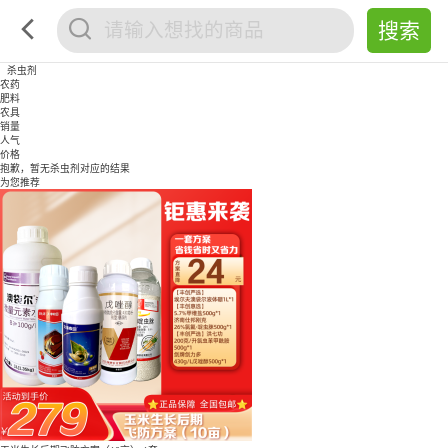
杀虫剂
农药
肥料
农具
销量
人气
价格
抱歉，暂无
杀虫剂
对应的结果
为您推荐