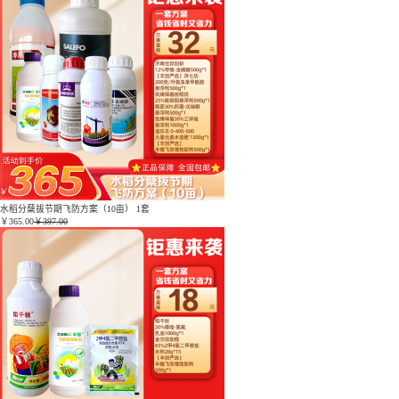
水稻分蘖拔节期飞防方案（10亩） 1套
￥
365.00
￥397.00