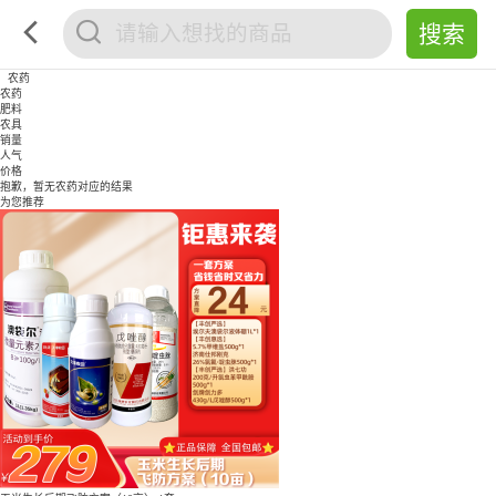
农药
农药
肥料
农具
销量
人气
价格
抱歉，暂无
农药
对应的结果
为您推荐