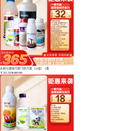
水稻分蘖拔节期飞防方案（10亩） 1套
￥
365.00
￥397.00