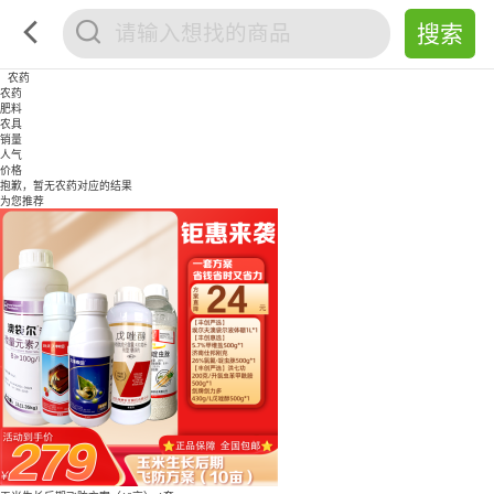
农药
农药
肥料
农具
销量
人气
价格
抱歉，暂无
农药
对应的结果
为您推荐