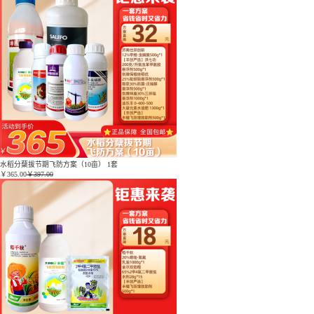
水稻分蘖拔节期飞防方案（10亩） 1套
￥
365.00
￥397.00