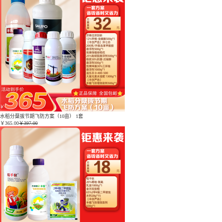
水稻分蘖拔节期飞防方案（10亩） 1套
￥
365.00
￥397.00