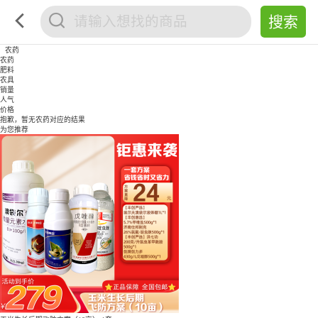
农药
农药
肥料
农具
销量
人气
价格
抱歉，暂无
农药
对应的结果
为您推荐