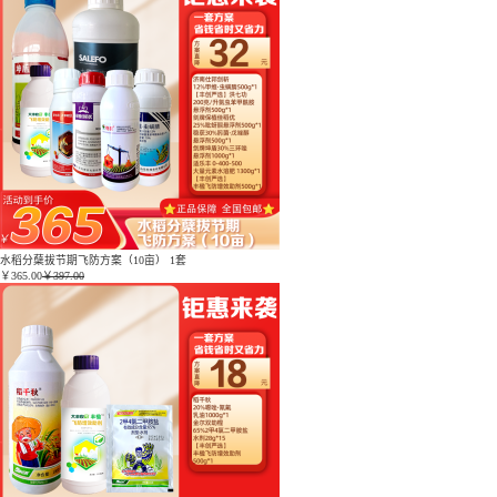
水稻分蘖拔节期飞防方案（10亩） 1套
￥
365.00
￥397.00