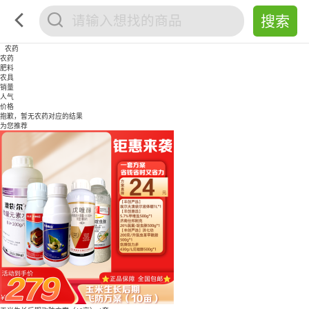
农药
农药
肥料
农具
销量
人气
价格
抱歉，暂无
农药
对应的结果
为您推荐