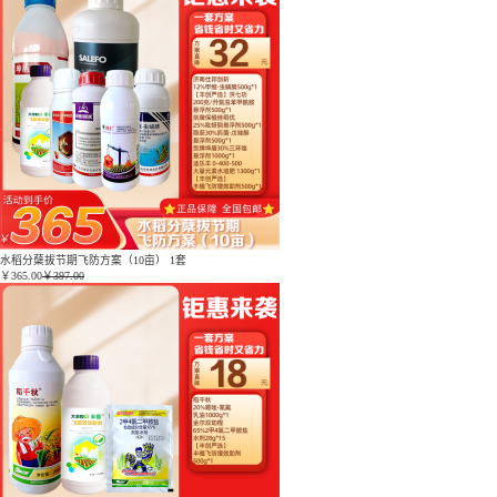
水稻分蘖拔节期飞防方案（10亩） 1套
￥
365.00
￥397.00