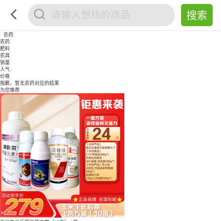
农药
农药
肥料
农具
销量
人气
价格
抱歉，暂无
农药
对应的结果
为您推荐