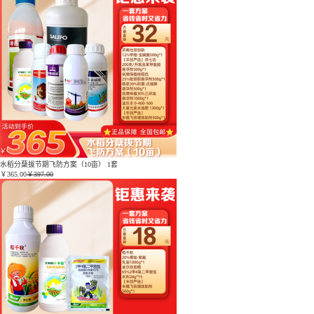
水稻分蘖拔节期飞防方案（10亩） 1套
￥
365.00
￥397.00