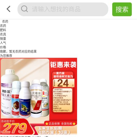
农药
农药
肥料
农具
销量
人气
价格
抱歉，暂无
农药
对应的结果
为您推荐