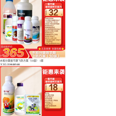
水稻分蘖拔节期飞防方案（10亩） 1套
￥
365.00
￥397.00