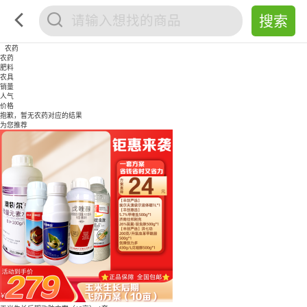
农药
农药
肥料
农具
销量
人气
价格
抱歉，暂无
农药
对应的结果
为您推荐