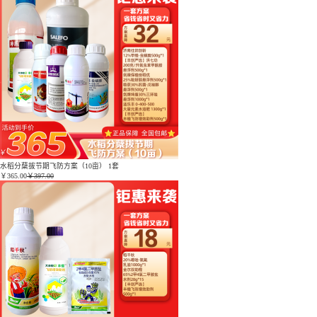
水稻分蘖拔节期飞防方案（10亩） 1套
￥
365.00
￥397.00