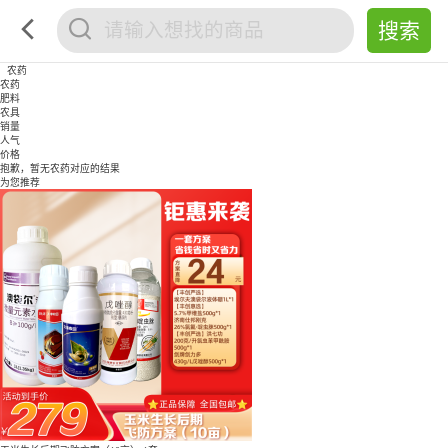
农药
农药
肥料
农具
销量
人气
价格
抱歉，暂无
农药
对应的结果
为您推荐