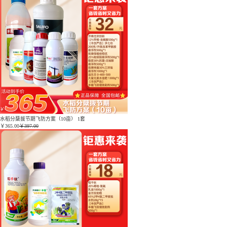
水稻分蘖拔节期飞防方案（10亩） 1套
￥
365.00
￥397.00