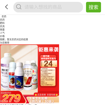
农药
农药
肥料
农具
销量
人气
价格
抱歉，暂无
农药
对应的结果
为您推荐