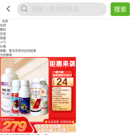
农药
农药
肥料
农具
销量
人气
价格
抱歉，暂无
农药
对应的结果
为您推荐