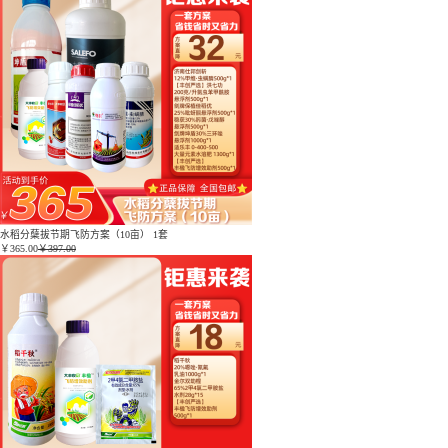
水稻分蘖拔节期飞防方案（10亩） 1套
￥
365.00
￥397.00