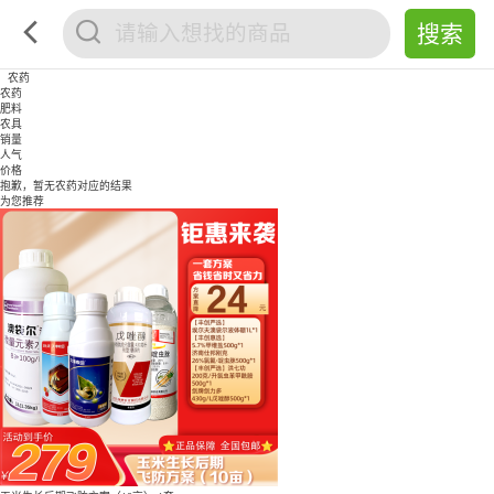
农药
农药
肥料
农具
销量
人气
价格
抱歉，暂无
农药
对应的结果
为您推荐