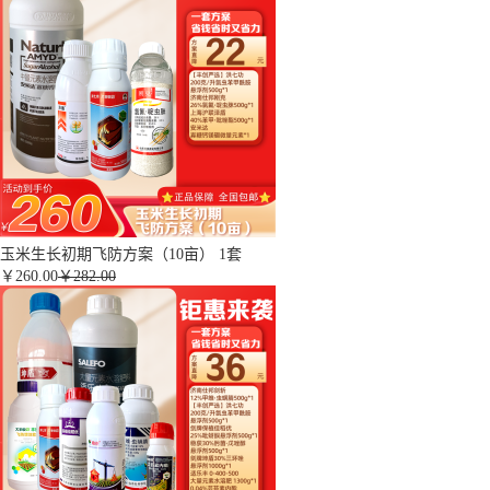
玉米生长初期飞防方案（10亩） 1套
￥
260.00
￥282.00