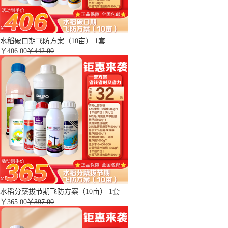
水稻破口期飞防方案（10亩） 1套
￥
406.00
￥442.00
水稻分蘖拔节期飞防方案（10亩） 1套
￥
365.00
￥397.00