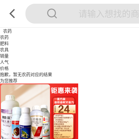
农药
农药
肥料
农具
销量
人气
价格
抱歉，暂无
农药
对应的结果
为您推荐