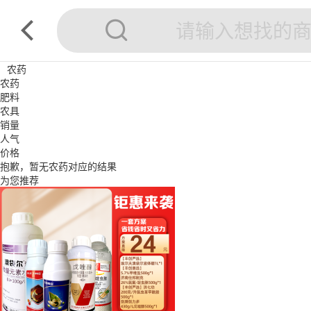
农药
农药
肥料
农具
销量
人气
价格
抱歉，暂无
农药
对应的结果
为您推荐