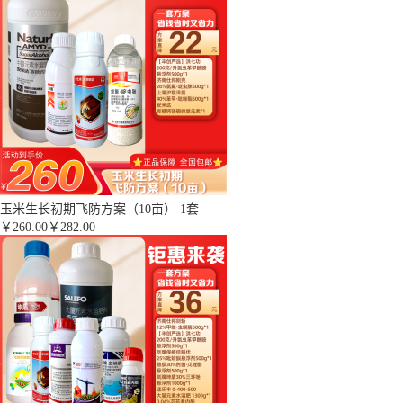
玉米生长初期飞防方案（10亩） 1套
￥
260.00
￥282.00