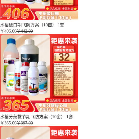
水稻破口期飞防方案（10亩） 1套
￥
406.00
￥442.00
水稻分蘖拔节期飞防方案（10亩） 1套
￥
365.00
￥397.00