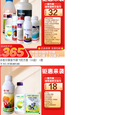
水稻分蘖拔节期飞防方案（10亩） 1套
￥
365.00
￥397.00