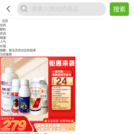
农药
农药
肥料
农具
销量
人气
价格
抱歉，暂无
农药
对应的结果
为您推荐