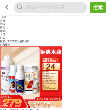
农药
农药
肥料
农具
销量
人气
价格
抱歉，暂无
农药
对应的结果
为您推荐