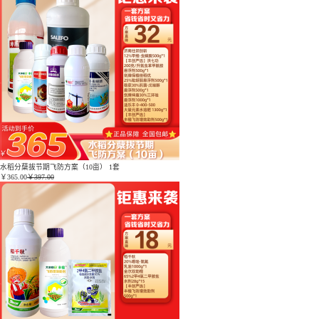
水稻分蘖拔节期飞防方案（10亩） 1套
￥
365.00
￥397.00