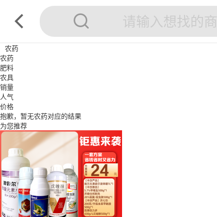
农药
农药
肥料
农具
销量
人气
价格
抱歉，暂无
农药
对应的结果
为您推荐