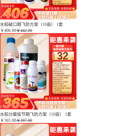
水稻破口期飞防方案（10亩） 1套
￥
406.00
￥442.00
水稻分蘖拔节期飞防方案（10亩） 1套
￥
365.00
￥397.00