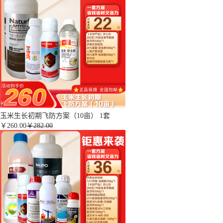
玉米生长初期飞防方案（10亩） 1套
￥
260.00
￥282.00