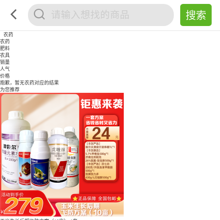
农药
农药
肥料
农具
销量
人气
价格
抱歉，暂无
农药
对应的结果
为您推荐