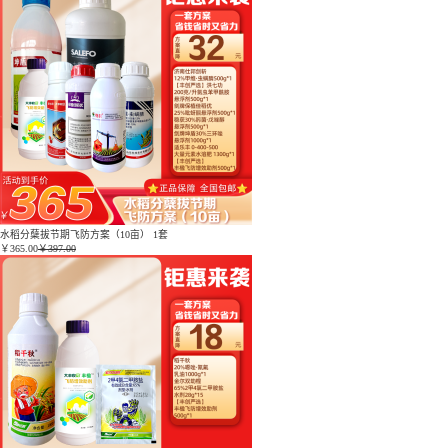
水稻分蘖拔节期飞防方案（10亩） 1套
￥
365.00
￥397.00