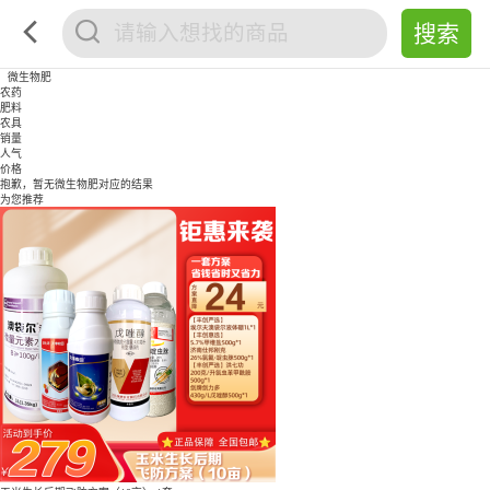
微生物肥
农药
肥料
农具
销量
人气
价格
抱歉，暂无
微生物肥
对应的结果
为您推荐