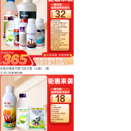
水稻分蘖拔节期飞防方案（10亩） 1套
￥
365.00
￥397.00