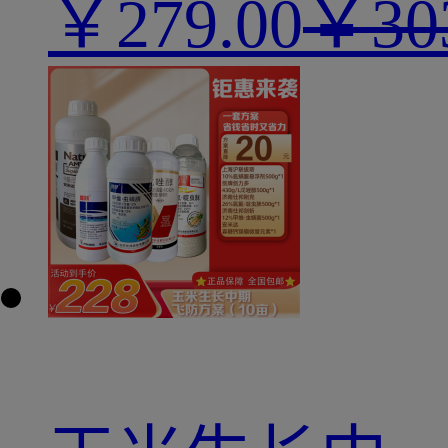
￥
279.00
￥30