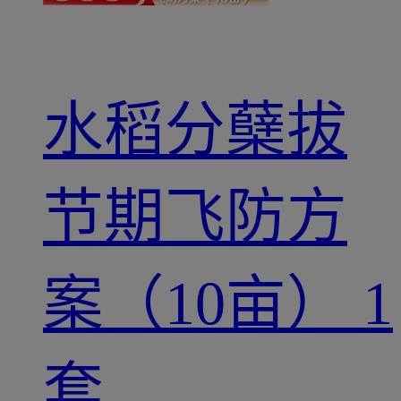
水稻分蘖拔
节期飞防方
案（10亩） 1
套