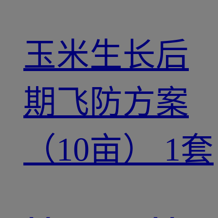
玉米生长后
期飞防方案
（10亩） 1套