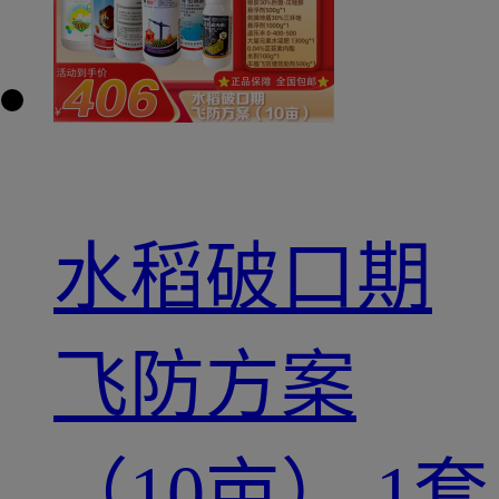
水稻破口期
飞防方案
（10亩） 1套