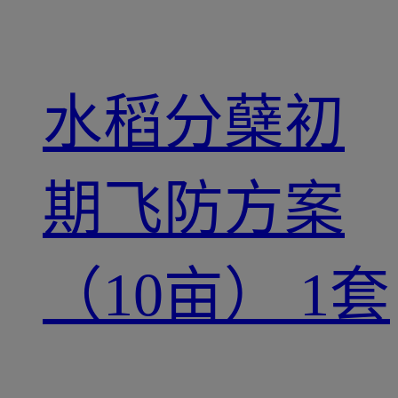
水稻分蘖初
期飞防方案
（10亩） 1套