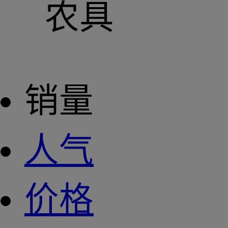
农具
销量
人气
价格