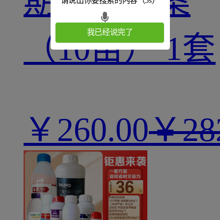
期飞防方案
请说出你要搜索的内容
（5s）
我已经说完了
（10亩） 1套
￥
260.00
￥28