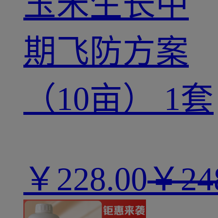
玉米生长中
期飞防方案
（10亩） 1套
￥
228.00
￥24