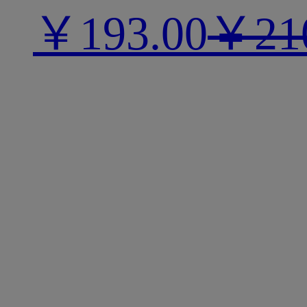
￥
193.00
￥21