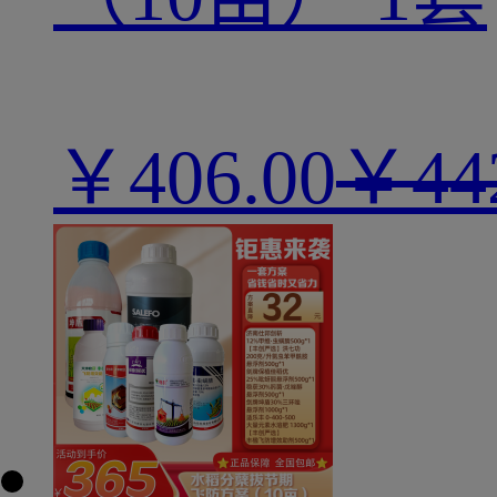
￥
406.00
￥44