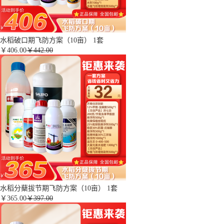
水稻破口期飞防方案（10亩） 1套
￥
406.00
￥442.00
水稻分蘖拔节期飞防方案（10亩） 1套
￥
365.00
￥397.00