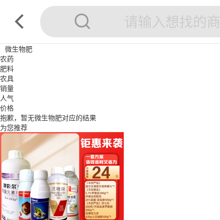
微生物肥
农药
肥料
农具
销量
人气
价格
抱歉，暂无
微生物肥
对应的结果
为您推荐