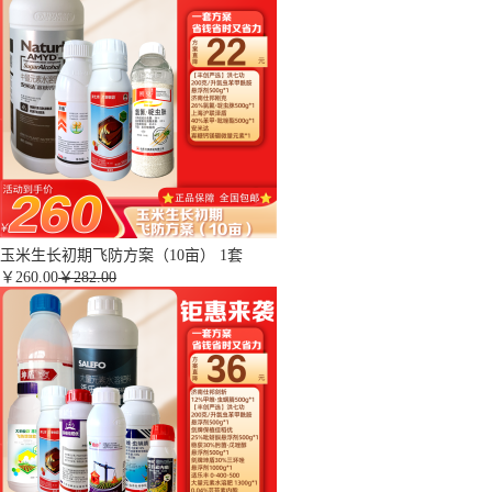
玉米生长初期飞防方案（10亩） 1套
￥
260.00
￥282.00