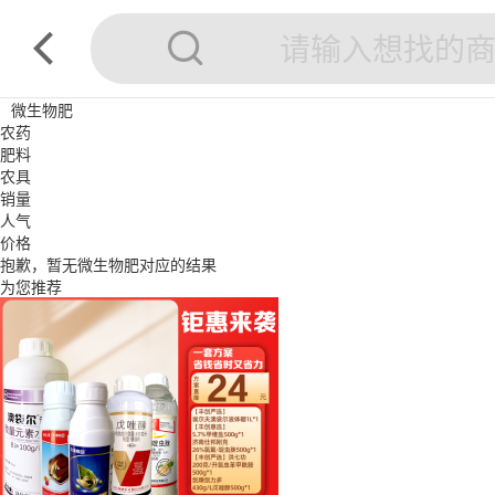
微生物肥
农药
肥料
农具
销量
人气
价格
抱歉，暂无
微生物肥
对应的结果
为您推荐