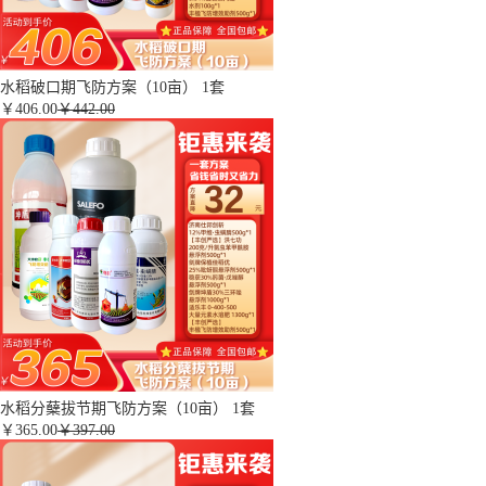
水稻破口期飞防方案（10亩） 1套
￥
406.00
￥442.00
水稻分蘖拔节期飞防方案（10亩） 1套
￥
365.00
￥397.00