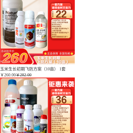
玉米生长初期飞防方案（10亩） 1套
￥
260.00
￥282.00