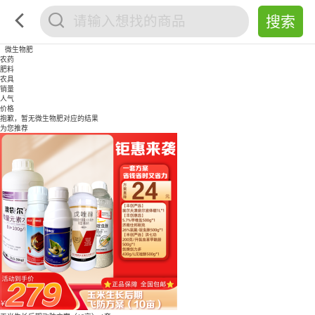
微生物肥
农药
肥料
农具
销量
人气
价格
抱歉，暂无
微生物肥
对应的结果
为您推荐