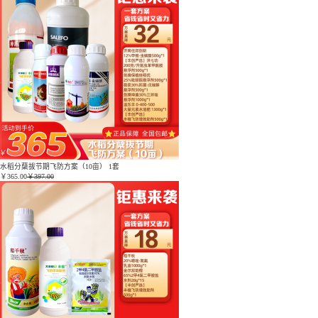
水稻分蘖拔节期飞防方案（10亩） 1套
￥
365.00
￥397.00