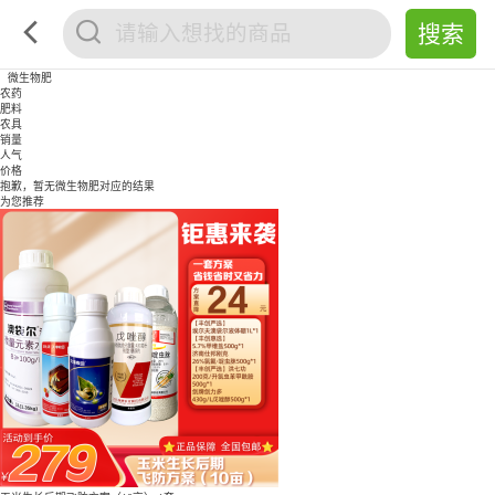
微生物肥
农药
肥料
农具
销量
人气
价格
抱歉，暂无
微生物肥
对应的结果
为您推荐