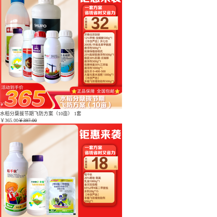
水稻分蘖拔节期飞防方案（10亩） 1套
￥
365.00
￥397.00