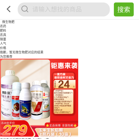
微生物肥
农药
肥料
农具
销量
人气
价格
抱歉，暂无
微生物肥
对应的结果
为您推荐