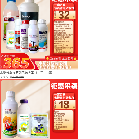
水稻分蘖拔节期飞防方案（10亩） 1套
￥
365.00
￥397.00