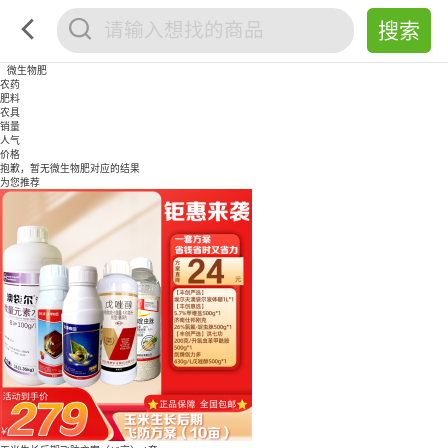
微生物肥
农药
肥料
农具
销量
人气
价格
抱歉，暂无
微生物肥
对应的结果
为您推荐