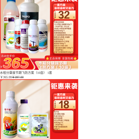
水稻分蘖拔节期飞防方案（10亩） 1套
￥
365.00
￥397.00