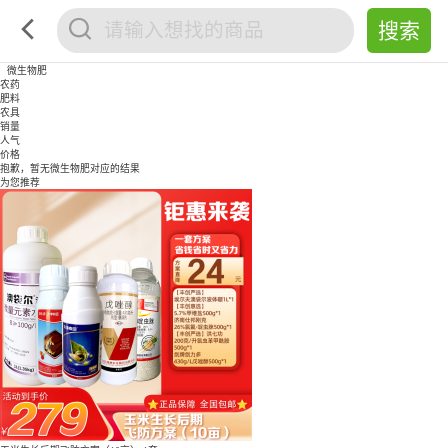
微生物肥
农药
肥料
农具
销量
人气
价格
抱歉，暂无
微生物肥
对应的结果
为您推荐