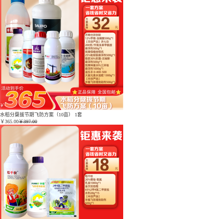
水稻分蘖拔节期飞防方案（10亩） 1套
￥
365.00
￥397.00