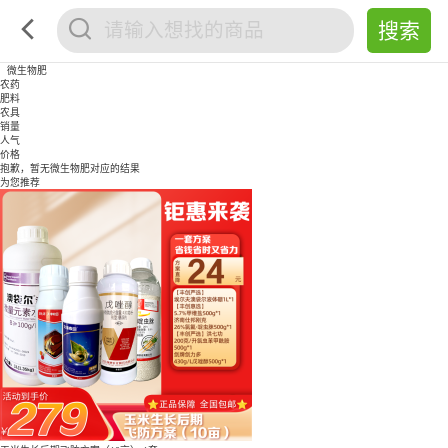
微生物肥
农药
肥料
农具
销量
人气
价格
抱歉，暂无
微生物肥
对应的结果
为您推荐