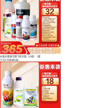
水稻分蘖拔节期飞防方案（10亩） 1套
￥
365.00
￥397.00