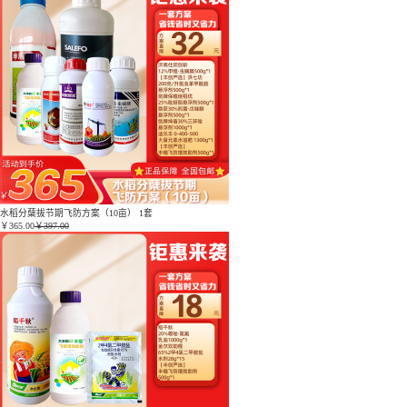
水稻分蘖拔节期飞防方案（10亩） 1套
￥
365.00
￥397.00