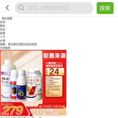
微生物肥
农药
肥料
农具
销量
人气
价格
抱歉，暂无
微生物肥
对应的结果
为您推荐