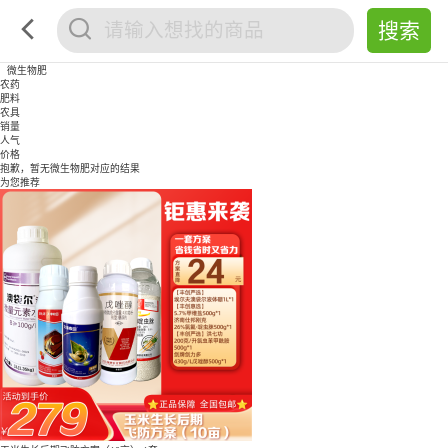
微生物肥
农药
肥料
农具
销量
人气
价格
抱歉，暂无
微生物肥
对应的结果
为您推荐