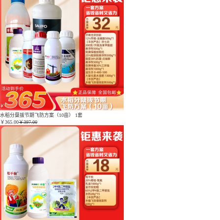
水稻分蘖拔节期飞防方案（10亩） 1套
￥
365.00
￥397.00