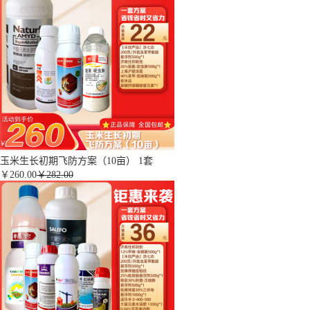
玉米生长初期飞防方案（10亩） 1套
￥
260.00
￥282.00