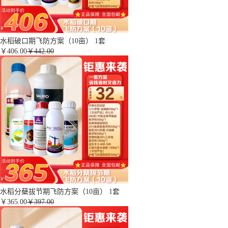
水稻破口期飞防方案（10亩） 1套
￥
406.00
￥442.00
水稻分蘖拔节期飞防方案（10亩） 1套
￥
365.00
￥397.00