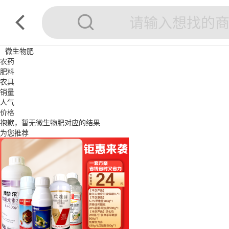
微生物肥
农药
肥料
农具
销量
人气
价格
抱歉，暂无
微生物肥
对应的结果
为您推荐