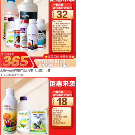
水稻分蘖拔节期飞防方案（10亩） 1套
￥
365.00
￥397.00