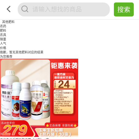
其他肥料
农药
肥料
农具
销量
人气
价格
抱歉，暂无
其他肥料
对应的结果
为您推荐