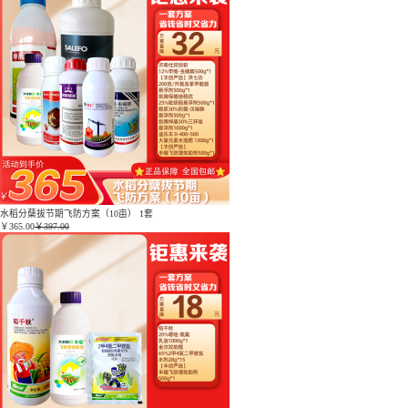
水稻分蘖拔节期飞防方案（10亩） 1套
￥
365.00
￥397.00