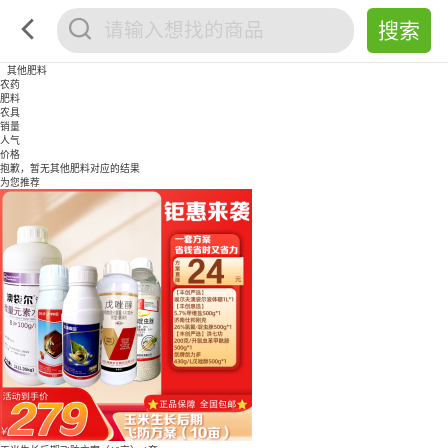
其他肥料
农药
肥料
农具
销量
人气
价格
抱歉，暂无
其他肥料
对应的结果
为您推荐