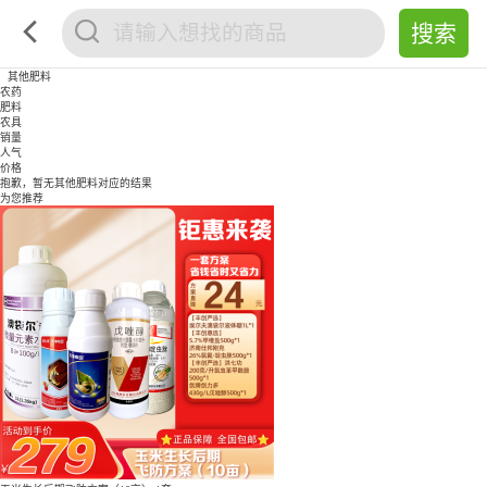
其他肥料
农药
肥料
农具
销量
人气
价格
抱歉，暂无
其他肥料
对应的结果
为您推荐