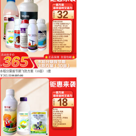
水稻分蘖拔节期飞防方案（10亩） 1套
￥
365.00
￥397.00