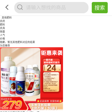
其他肥料
农药
肥料
农具
销量
人气
价格
抱歉，暂无
其他肥料
对应的结果
为您推荐