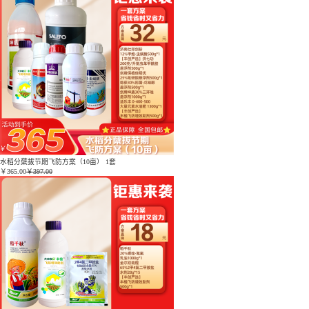
水稻分蘖拔节期飞防方案（10亩） 1套
￥
365.00
￥397.00