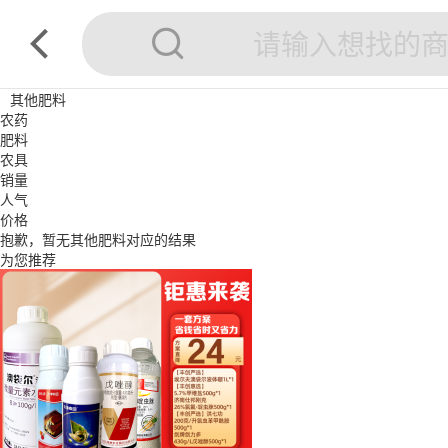
其他肥料
农药
肥料
农具
销量
人气
价格
抱歉，暂无
其他肥料
对应的结果
为您推荐