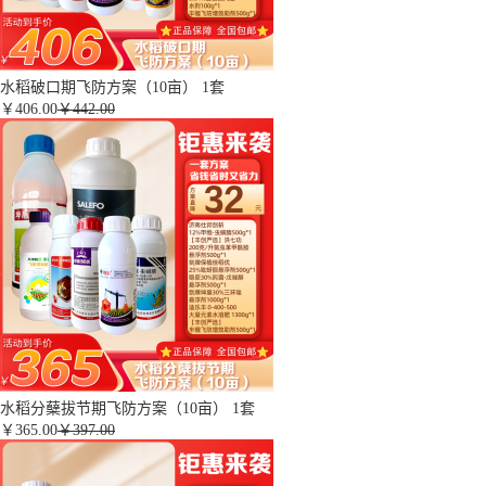
水稻破口期飞防方案（10亩） 1套
￥
406.00
￥442.00
水稻分蘖拔节期飞防方案（10亩） 1套
￥
365.00
￥397.00