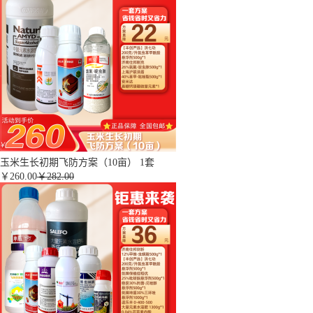
玉米生长初期飞防方案（10亩） 1套
￥
260.00
￥282.00