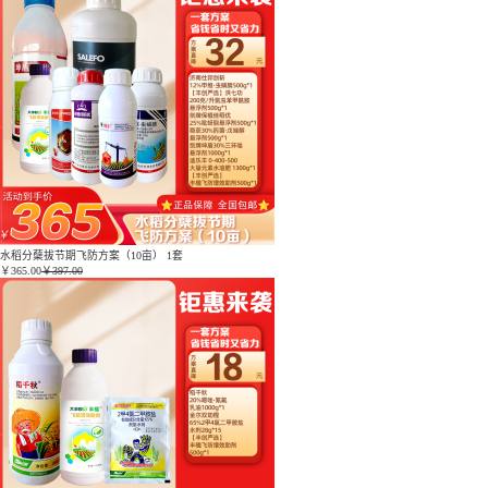
水稻分蘖拔节期飞防方案（10亩） 1套
￥
365.00
￥397.00