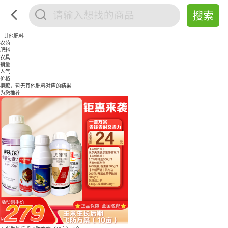
其他肥料
农药
肥料
农具
销量
人气
价格
抱歉，暂无
其他肥料
对应的结果
为您推荐