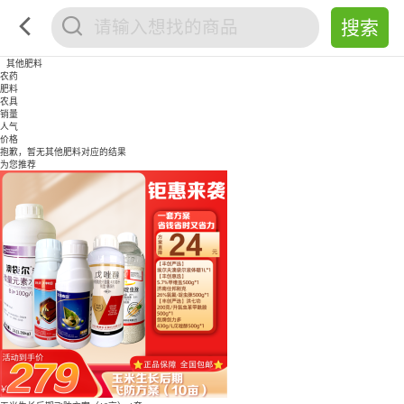
其他肥料
农药
肥料
农具
销量
人气
价格
抱歉，暂无
其他肥料
对应的结果
为您推荐