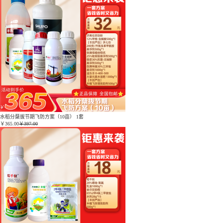
水稻分蘖拔节期飞防方案（10亩） 1套
￥
365.00
￥397.00