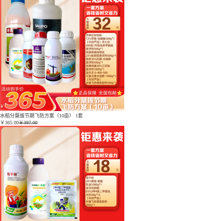
水稻分蘖拔节期飞防方案（10亩） 1套
￥
365.00
￥397.00