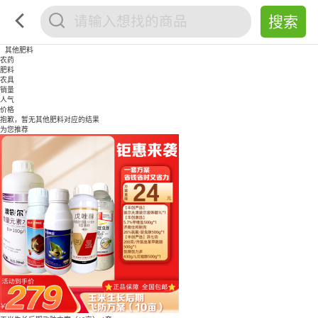
其他肥料
农药
肥料
农具
销量
人气
价格
抱歉，暂无
其他肥料
对应的结果
为您推荐