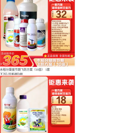
水稻分蘖拔节期飞防方案（10亩） 1套
￥
365.00
￥397.00