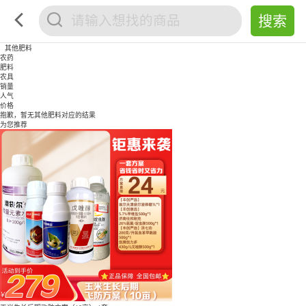
其他肥料
农药
肥料
农具
销量
人气
价格
抱歉，暂无
其他肥料
对应的结果
为您推荐