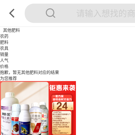
其他肥料
农药
肥料
农具
销量
人气
价格
抱歉，暂无
其他肥料
对应的结果
为您推荐