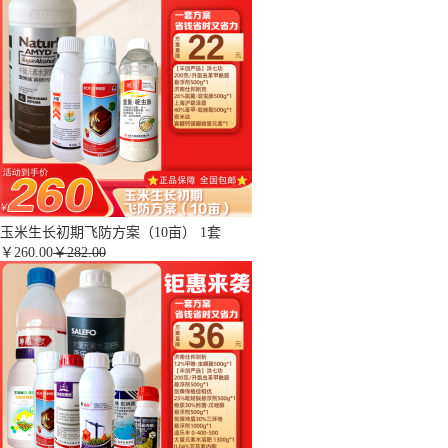
玉米生长初期飞防方案（10亩） 1套
￥
260.00
￥282.00