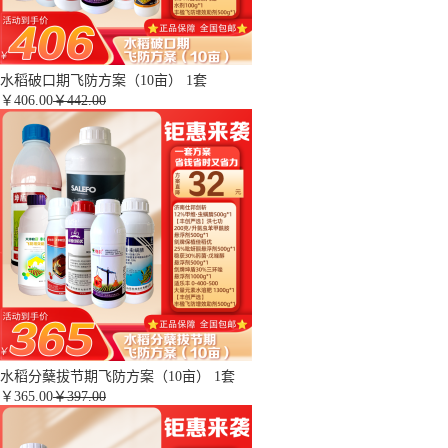
水稻破口期飞防方案（10亩） 1套
￥
406.00
￥442.00
水稻分蘖拔节期飞防方案（10亩） 1套
￥
365.00
￥397.00