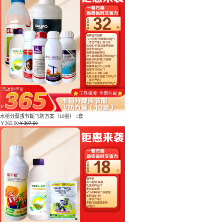
水稻分蘖拔节期飞防方案（10亩） 1套
￥
365.00
￥397.00