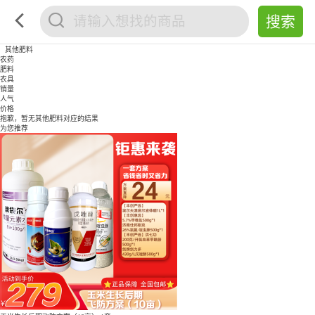
其他肥料
农药
肥料
农具
销量
人气
价格
抱歉，暂无
其他肥料
对应的结果
为您推荐