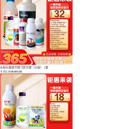
水稻分蘖拔节期飞防方案（10亩） 1套
￥
365.00
￥397.00