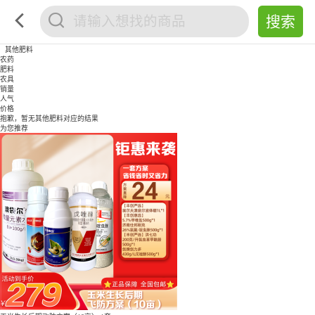
其他肥料
农药
肥料
农具
销量
人气
价格
抱歉，暂无
其他肥料
对应的结果
为您推荐