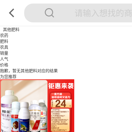
其他肥料
农药
肥料
农具
销量
人气
价格
抱歉，暂无
其他肥料
对应的结果
为您推荐