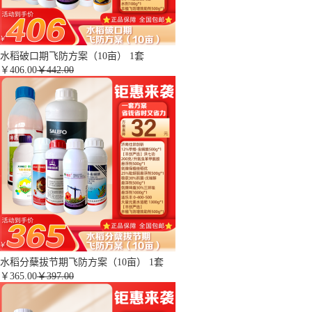
水稻破口期飞防方案（10亩） 1套
￥
406.00
￥442.00
水稻分蘖拔节期飞防方案（10亩） 1套
￥
365.00
￥397.00