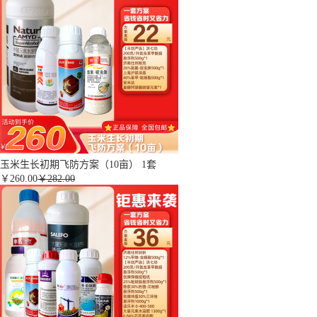
玉米生长初期飞防方案（10亩） 1套
￥
260.00
￥282.00