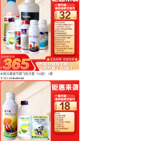
水稻分蘖拔节期飞防方案（10亩） 1套
￥
365.00
￥397.00