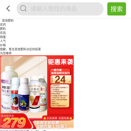
其他肥料
农药
肥料
农具
销量
人气
价格
抱歉，暂无
其他肥料
对应的结果
为您推荐