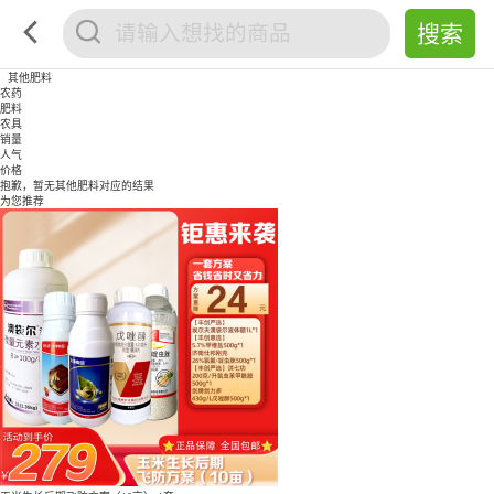
其他肥料
农药
肥料
农具
销量
人气
价格
抱歉，暂无
其他肥料
对应的结果
为您推荐