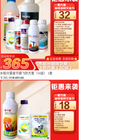
水稻分蘖拔节期飞防方案（10亩） 1套
￥
365.00
￥397.00