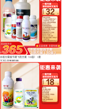
水稻分蘖拔节期飞防方案（10亩） 1套
￥
365.00
￥397.00