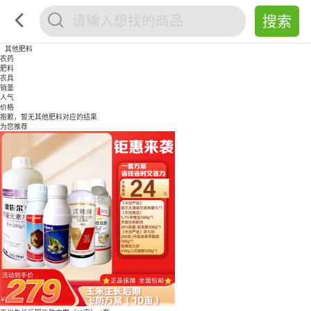
其他肥料
农药
肥料
农具
销量
人气
价格
抱歉，暂无
其他肥料
对应的结果
为您推荐