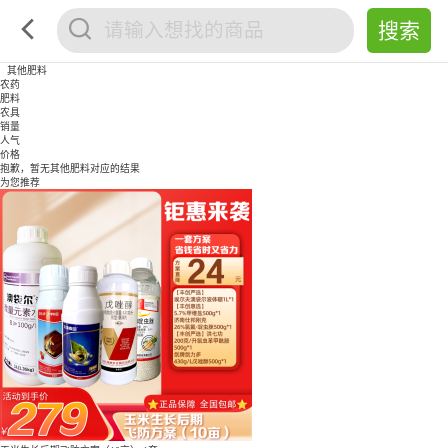
其他肥料
农药
肥料
农具
销量
人气
价格
抱歉，暂无
其他肥料
对应的结果
为您推荐