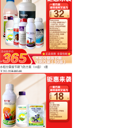
水稻分蘖拔节期飞防方案（10亩） 1套
￥
365.00
￥397.00