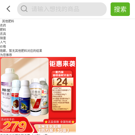
其他肥料
农药
肥料
农具
销量
人气
价格
抱歉，暂无
其他肥料
对应的结果
为您推荐