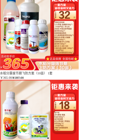
水稻分蘖拔节期飞防方案（10亩） 1套
￥
365.00
￥397.00