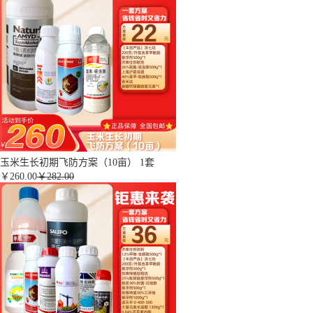
玉米生长初期飞防方案（10亩） 1套
￥
260.00
￥282.00