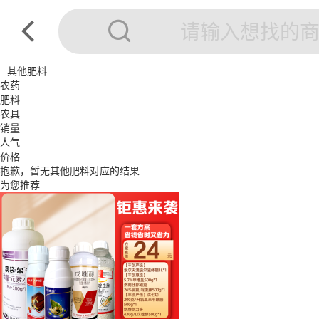
其他肥料
农药
肥料
农具
销量
人气
价格
抱歉，暂无
其他肥料
对应的结果
为您推荐