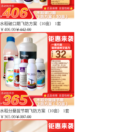
水稻破口期飞防方案（10亩） 1套
￥
406.00
￥442.00
水稻分蘖拔节期飞防方案（10亩） 1套
￥
365.00
￥397.00